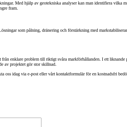
kningar. Med hjälp av geotekniska analyser kan man identifiera vilka m
ngre fram.
 Lösningar som pålning, dränering och förstärkning med markstabiliseran
t från enklare problem till riktigt svåra markförhållanden. I ett liknan
e av projektet gör stor skillnad.
oss idag via e-post eller vårt kontaktformulär för en kostnadsfri bedöm