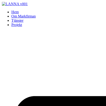
Skip
to
Hem
content
Om Markfirman
Tjänster
Projekt