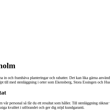
kholm
ama in och framhäva planteringar och rabatter. Det kan lika gärna använd
lpt till med stenläggning i orter som Ekensberg, Stora Essingen och Hudd
tat
vår personal så får du ett resultat som håller. Till stenläggning räkna
iga kvalitet i utförandet och ger dig nöjd kundgaranti.