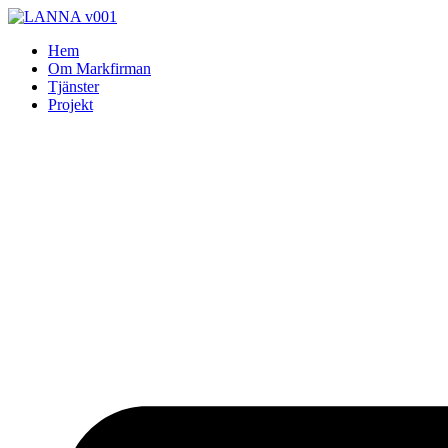
Skip
to
Hem
content
Om Markfirman
Tjänster
Projekt