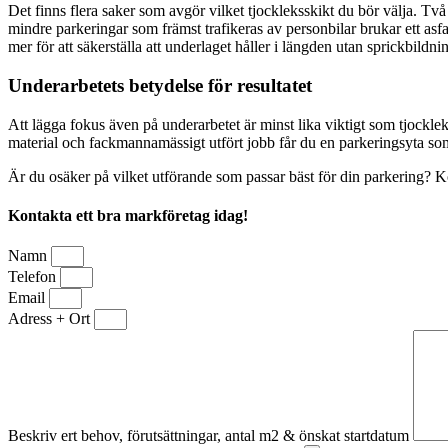
Det finns flera saker som avgör vilket tjockleksskikt du bör välja. Tv
mindre parkeringar som främst trafikeras av personbilar brukar ett asf
mer för att säkerställa att underlaget håller i längden utan sprickbildnin
Underarbetets betydelse för resultatet
Att lägga fokus även på underarbetet är minst lika viktigt som tjockle
material och fackmannamässigt utfört jobb får du en parkeringsyta som
Är du osäker på vilket utförande som passar bäst för din parkering? Kon
Kontakta ett bra markföretag idag!
Namn
Telefon
Email
Adress + Ort
Beskriv ert behov, förutsättningar, antal m2 & önskat startdatum