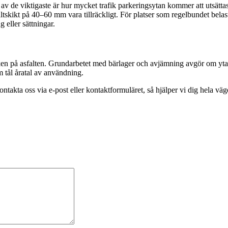
å av de viktigaste är hur mycket trafik parkeringsytan kommer att utsät
altskikt på 40–60 mm vara tillräckligt. För platser som regelbundet bela
g eller sättningar.
ken på asfalten. Grundarbetet med bärlager och avjämning avgör om ytan 
 tål åratal av användning.
takta oss via e-post eller kontaktformuläret, så hjälper vi dig hela vägen