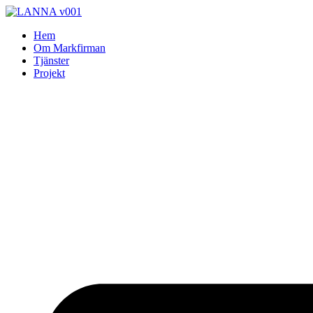
Skip
to
Hem
content
Om Markfirman
Tjänster
Projekt