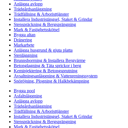
Anlägga avlopp
Trädgårdsanläggning
Trädfällning & Arboristtjänster
Installera Industristängsel, Staket & Grindar
Stenspräckning & Bergsprängning
Mark & Fastighetsskötsel
Bygga altan
Dränering
Markarbete
Anlägga husgrund & gjuta platta
Stenläggning
Brunnsborrning & Installera Bergvärme
Betonglagning & Täta sprickor i berg
Keminjektering & Betongsprutning
Avsaltningsanläggning & Vattenreningssystem
Snöröjning, Plogning & Halkbekämpning
Bygga pool
Asfaltsläggning
Anlägga avlopp
Trädgårdsanläggning
Trädfällning & Arboristtjänster
Installera Industristängsel, Staket & Grindar
Stenspräckning & Bergsprängning
Mark & Fastighetsskötsel