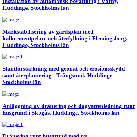
Installation av automatisk bevattning i Vårby,
Huddinge, Stockholms län
Markstabilisering av gårdsplan med
kalkcementpelare och återfyllning i Flemingsberg,
Huddinge, Stockholms län
Släntförstärkning med geonät och erosionsskydd
samt återplantering i Trångsund, Huddinge,
Stockholms län
Anläggning av dränering och dagvattenledning runt
husgrund i Skogås, Huddinge, Stockholms län
Dränering runt husgrund med ny