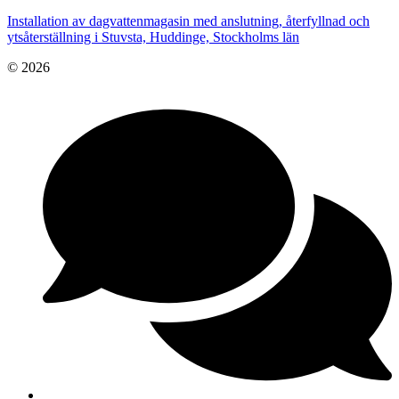
Installation av dagvattenmagasin med anslutning, återfyllnad och
ytsåterställning i Stuvsta, Huddinge, Stockholms län
© 2026