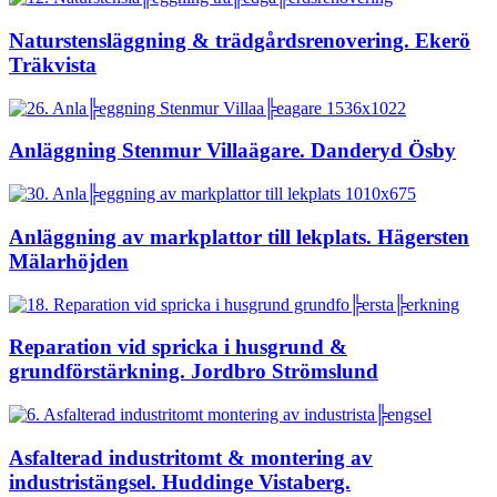
Naturstensläggning & trädgårdsrenovering. Ekerö
Träkvista
Anläggning Stenmur Villaägare. Danderyd Ösby
Anläggning av markplattor till lekplats. Hägersten
Mälarhöjden
Reparation vid spricka i husgrund &
grundförstärkning. Jordbro Strömslund
Asfalterad industritomt & montering av
industristängsel. Huddinge Vistaberg.