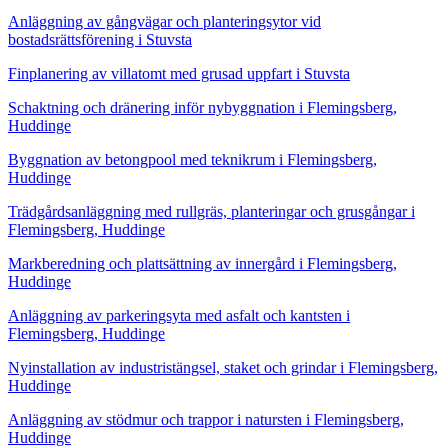
Anläggning av gångvägar och planteringsytor vid
bostadsrättsförening i Stuvsta
Finplanering av villatomt med grusad uppfart i Stuvsta
Schaktning och dränering inför nybyggnation i Flemingsberg,
Huddinge
Byggnation av betongpool med teknikrum i Flemingsberg,
Huddinge
Trädgårdsanläggning med rullgräs, planteringar och grusgångar i
Flemingsberg, Huddinge
Markberedning och plattsättning av innergård i Flemingsberg,
Huddinge
Anläggning av parkeringsyta med asfalt och kantsten i
Flemingsberg, Huddinge
Nyinstallation av industristängsel, staket och grindar i Flemingsberg,
Huddinge
Anläggning av stödmur och trappor i natursten i Flemingsberg,
Huddinge