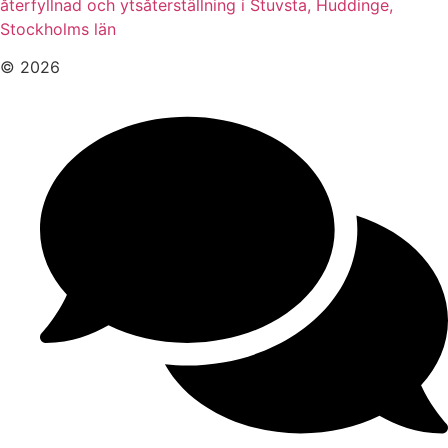
återfyllnad och ytsåterställning i Stuvsta, Huddinge,
Stockholms län
© 2026