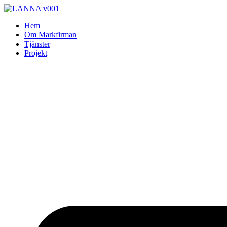
Skip
to
Hem
content
Om Markfirman
Tjänster
Projekt