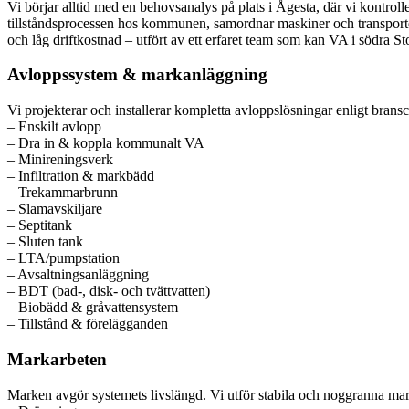
Vi börjar alltid med en behovsanalys på plats i Ågesta, där vi kontrolle
tillståndsprocessen hos kommunen, samordnar maskiner och transporter
och låg driftkostnad – utfört av ett erfaret team som kan VA i södra S
Avloppssystem & markanläggning
Vi projekterar och installerar kompletta avloppslösningar enligt bra
– Enskilt avlopp
– Dra in & koppla kommunalt VA
– Minireningsverk
– Infiltration & markbädd
– Trekammarbrunn
– Slamavskiljare
– Septitank
– Sluten tank
– LTA/pumpstation
– Avsaltningsanläggning
– BDT (bad-, disk- och tvättvatten)
– Biobädd & gråvattensystem
– Tillstånd & förelägganden
Markarbeten
Marken avgör systemets livslängd. Vi utför stabila och noggranna mark