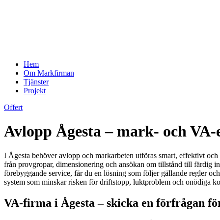
Hem
Om Markfirman
Tjänster
Projekt
Offert
Avlopp Ågesta – mark- och VA-e
I Ågesta behöver avlopp och markarbeten utföras smart, effektivt oc
från provgropar, dimensionering och ansökan om tillstånd till färdig i
förebyggande service, får du en lösning som följer gällande regler och 
system som minskar risken för driftstopp, luktproblem och onödiga ko
VA-firma i Ågesta – skicka en förfrågan fö