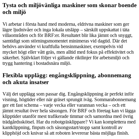
Tysta och miljövänliga maskiner som skonar boende
och miljö
Vi arbetar i första hand med moderna, eldrivna maskiner som ger
lägre ljudnivåer och inga lokala utsläpp – särskilt uppskattat i täta
villaområden och för BRF:er. Resultatet blir lika jämnt och snyggt,
samtidigt som störningsmomentet minimeras vid dagtid. Där det
behövs använder vi kraftfulla bensinmaskiner, exempelvis vid
mycket högt eller vått gräs, men alltid med fokus på effektivitet och
säkerhet. Självklart följer vi gällande riktlinjer för arbetsmiljö och
trygg hantering i bostadsnära miljö.
Flexibla upplägg: engångsklippning, abonnemang
och akuta insatser
Välj det upplägg som passar dig. Engångsklippning är perfekt inför
visning, högtider eller när gräset sprungit iväg. Sommarabonnemang
ger ett fast schema – varje vecka eller varannan vecka – och ett
jämnt resultat över hela säsongen. För BRF och företag kan vi lägga
klipptider utanför mest trafikerade timmar och samordna med övrig
trädgårdsskötsel. Har du robotgräsklippare? Vi kan komplettera med
kantklippning, finputs och säsongsstart/stopp samt kontroll av
klipphöjd och knivar så att roboten levererar bästa möjliga finish.