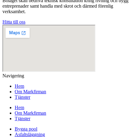
Bolaget skall bedriva teknisk konsultation kring rivning och bygg
entreprenader samt handla med skrot och därmed förenlig
verksamhet.
Hitta till oss
Navigering
Hem
Om Markfirman
Tjänster
Hem
Om Markfirman
Tjänster
Bygga pool
Asfaltsläggning