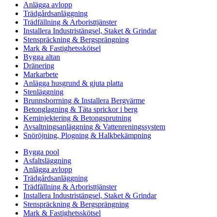
Anlägga avlopp
Trädgårdsanläggning
Trädfällning & Arboristtjänster
Installera Industristängsel, Staket & Grindar
Stenspräckning & Bergsprängning
Mark & Fastighetsskötsel
Bygga altan
Dränering
Markarbete
Anlägga husgrund & gjuta platta
Stenläggning
Brunnsborrning & Installera Bergvärme
Betonglagning & Täta sprickor i berg
Keminjektering & Betongsprutning
Avsaltningsanläggning & Vattenreningssystem
Snöröjning, Plogning & Halkbekämpning
Bygga pool
Asfaltsläggning
Anlägga avlopp
Trädgårdsanläggning
Trädfällning & Arboristtjänster
Installera Industristängsel, Staket & Grindar
Stenspräckning & Bergsprängning
Mark & Fastighetsskötsel