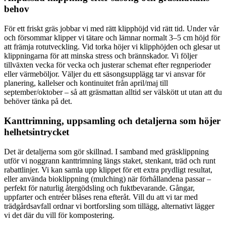
behov
För ett friskt gräs jobbar vi med rätt klipphöjd vid rätt tid. Under vår
och försommar klipper vi tätare och lämnar normalt 3–5 cm höjd för
att främja rotutveckling. Vid torka höjer vi klipphöjden och glesar ut
klippningarna för att minska stress och brännskador. Vi följer
tillväxten vecka för vecka och justerar schemat efter regnperioder
eller värmeböljor. Väljer du ett säsongsupplägg tar vi ansvar för
planering, kallelser och kontinuitet från april/maj till
september/oktober – så att gräsmattan alltid ser välskött ut utan att du
behöver tänka på det.
Kanttrimning, uppsamling och detaljerna som höjer
helhetsintrycket
Det är detaljerna som gör skillnad. I samband med gräsklippning
utför vi noggrann kanttrimning längs staket, stenkant, träd och runt
rabattlinjer. Vi kan samla upp klippet för ett extra prydligt resultat,
eller använda bioklippning (mulching) när förhållandena passar –
perfekt för naturlig återgödsling och fuktbevarande. Gångar,
uppfarter och entréer blåses rena efteråt. Vill du att vi tar med
trädgårdsavfall ordnar vi bortforsling som tillägg, alternativt lägger
vi det där du vill för kompostering.