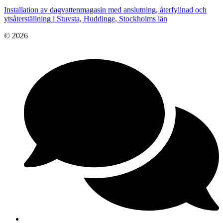
Installation av dagvattenmagasin med anslutning, återfyllnad och
ytsåterställning i Stuvsta, Huddinge, Stockholms län
© 2026