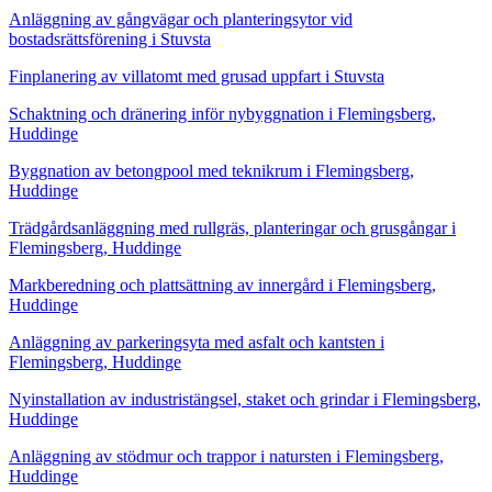
Anläggning av gångvägar och planteringsytor vid
bostadsrättsförening i Stuvsta
Finplanering av villatomt med grusad uppfart i Stuvsta
Schaktning och dränering inför nybyggnation i Flemingsberg,
Huddinge
Byggnation av betongpool med teknikrum i Flemingsberg,
Huddinge
Trädgårdsanläggning med rullgräs, planteringar och grusgångar i
Flemingsberg, Huddinge
Markberedning och plattsättning av innergård i Flemingsberg,
Huddinge
Anläggning av parkeringsyta med asfalt och kantsten i
Flemingsberg, Huddinge
Nyinstallation av industristängsel, staket och grindar i Flemingsberg,
Huddinge
Anläggning av stödmur och trappor i natursten i Flemingsberg,
Huddinge