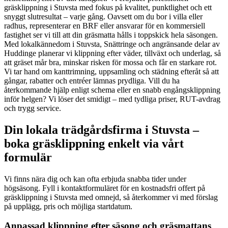
gräsklippning i Stuvsta med fokus på kvalitet, punktlighet och ett
snyggt slutresultat – varje gång. Oavsett om du bor i villa eller
radhus, representerar en BRF eller ansvarar för en kommersiell
fastighet ser vi till att din gräsmatta hålls i toppskick hela säsongen.
Med lokalkännedom i Stuvsta, Snättringe och angränsande delar av
Huddinge planerar vi klippning efter väder, tillväxt och underlag, så
att gräset mår bra, minskar risken för mossa och får en starkare rot.
Vi tar hand om kanttrimning, uppsamling och städning efteråt så att
gångar, rabatter och entréer lämnas prydliga. Vill du ha
återkommande hjälp enligt schema eller en snabb engångsklippning
inför helgen? Vi löser det smidigt – med tydliga priser, RUT-avdrag
och trygg service.
Din lokala trädgårdsfirma i Stuvsta –
boka gräsklippning enkelt via vårt
formulär
Vi finns nära dig och kan ofta erbjuda snabba tider under
högsäsong. Fyll i kontaktformuläret för en kostnadsfri offert på
gräsklippning i Stuvsta med omnejd, så återkommer vi med förslag
på upplägg, pris och möjliga startdatum.
Anpassad klippning efter säsong och gräsmattans