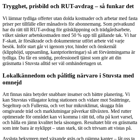
Trygghet, prisbild och RUT-avdrag – så funkar det
Vi lämnar tydliga offerter utan dolda kostnader och arbetar med fasta
priser per tillfälle eller månadsvis för abonnemang. Som privatkund
har du rätt till RUT-avdrag för gräsklippning och trädgårdsarbete,
vilket sänker arbetskostnaden med 50 % upp till gällande tak. Vi har
F-skatt, är försäkrade och dokumenterar utfört arbete vid varje
besök. Inför start går vi igenom ytor, hinder och önskemål
(klipphöjd, uppsamling, kantprioriteringar) så att förväntningarna är
tydliga. Du får en smidig, professionell tjänst som gör att din
gräsmatta i Stuvsta alltid ser väl omhändertagen ut.
Lokalkännedom och pålitlig närvaro i Stuvsta med
omnejd
Att finnas nära betyder snabbare insatser och bättre planering. Vi
kan Stuvstas villagator kring stationen och vidare mot Snättringe,
Segeltorp och Fullersta, och vet hur mikroklimat, skugga från
omgivande träd och marklutningar påverkar tillväxten. Med rutter
optimerade för området kan vi komma i rätt tid, ofta på kort varsel,
och hålla en jämn kvalitet hela säsongen. Resultatet blir en gräsmatta
som inte bara är nyklippt – utan stark, tät och trivsam att vistas på.
Avsluta bekymren med växande gräs och ojämna kanter – låt oss ta