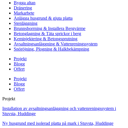
Bygga altan
Dränering
Markarbete
Anlägga husgrund & gjuta platta
Stenläggning
Brunnsborrning & Installera Bergvärme
Betonglagning & Täta sprickor i berg
Keminjektering & Betongsprutning
Avsaltningsanläggning & Vattenreningssystem
Snöröjning, Plogning & Halkbekämpning
Projekt
Blogg
Offert
Projekt
Blogg
Offert
Projekt
Installation av avsaltningsanläggning och vattenreningssystem i
Stuvsta, Huddinge
Ny husgrund med isolerad platta på mark i Stuvsta, Huddinge