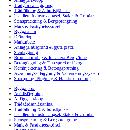
Anlägga avlopp
Trädgårdsanläggning
Trädfällning & Arboristtjänster
Installera Industristängsel, Staket & Grindar
Stenspräckning & Bergsprängning
Mark & Fastighetsskötsel
Bygga altan
Dränering
Markarbete
Anlägga husgrund & gjuta platta
Stenläggning
Brunnsborrning & Installera Bergvärme
Betonglagning & Täta sprickor i berg
Keminjektering & Betongsprutning
Avsaltningsanläggning & Vattenreningssystem
Snöröjning, Plogning & Halkbekämpning
Bygga pool
Asfaltsläggning
Anlägga avlopp
Trädgårdsanläggning
Trädfällning & Arboristtjänster
Installera Industristängsel, Staket & Grindar
Stenspräckning & Bergsprängning
Mark & Fastighetsskötsel