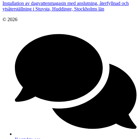
Installation av dagvattenmagasin med anslutning, återfyllnad och
ytsåterställning i Stuvsta, Huddinge, Stockholms län
© 2026