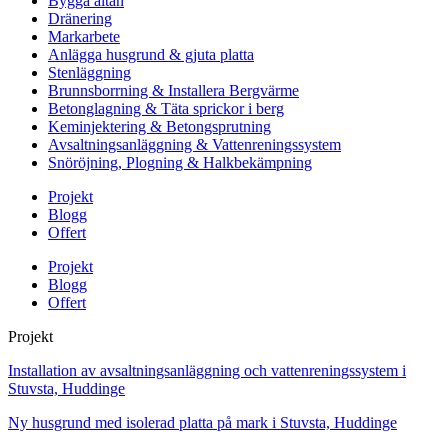
Bygga altan
Dränering
Markarbete
Anlägga husgrund & gjuta platta
Stenläggning
Brunnsborrning & Installera Bergvärme
Betonglagning & Täta sprickor i berg
Keminjektering & Betongsprutning
Avsaltningsanläggning & Vattenreningssystem
Snöröjning, Plogning & Halkbekämpning
Projekt
Blogg
Offert
Projekt
Blogg
Offert
Projekt
Installation av avsaltningsanläggning och vattenreningssystem i
Stuvsta, Huddinge
Ny husgrund med isolerad platta på mark i Stuvsta, Huddinge