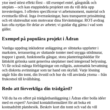
ytor med störst effekt först – till exempel entré, gångstråk och
uteplats – och kan etappindela projektet om du vill dela upp
investeringen. I offerten specificerar vi arbetsmoment, material och
eventuella tillval. Inga överraskningar, bara transparent prissättning
och ett slutresultat som motsvarar dina förväntningar. ROT-avdrag
kan ofta nyttjas för delar av arbetet; vi guidar dig gärna i vad som
gäller.
Exempel på populära projekt i Ådran
Vanliga uppdrag inkluderar anläggning av slitstarka uppfarter i
marksten, terrassering av sluttande tomter med snygga stödmurar,
trappor i granit, funktionella gångar, stora planteringsbäddar för
lättskött grönska samt generösa uteplatser med integrerad belysning.
Vi får också många förfrågningar om rullgräs, automatisk bevattning
och diskreta avrinningar som tar hand om skyfall. Varje lösning
utgår från din tomt, din livsstil och hur du vill använda ytorna – från
frukostsol till kvällshäng.
Redo att förverkliga din trädgård?
Vill du ha en offert på trädgårdsanläggning i Ådran eller bolla idéer
med en expert? Använd kontaktformuläret för att boka ett
kostnadsfritt platsbesök. Beskriv kort din tomt och vad du vill