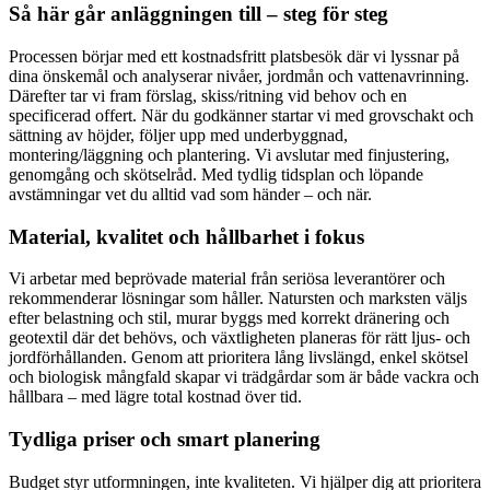
Så här går anläggningen till – steg för steg
Processen börjar med ett kostnadsfritt platsbesök där vi lyssnar på
dina önskemål och analyserar nivåer, jordmån och vattenavrinning.
Därefter tar vi fram förslag, skiss/ritning vid behov och en
specificerad offert. När du godkänner startar vi med grovschakt och
sättning av höjder, följer upp med underbyggnad,
montering/läggning och plantering. Vi avslutar med finjustering,
genomgång och skötselråd. Med tydlig tidsplan och löpande
avstämningar vet du alltid vad som händer – och när.
Material, kvalitet och hållbarhet i fokus
Vi arbetar med beprövade material från seriösa leverantörer och
rekommenderar lösningar som håller. Natursten och marksten väljs
efter belastning och stil, murar byggs med korrekt dränering och
geotextil där det behövs, och växtligheten planeras för rätt ljus- och
jordförhållanden. Genom att prioritera lång livslängd, enkel skötsel
och biologisk mångfald skapar vi trädgårdar som är både vackra och
hållbara – med lägre total kostnad över tid.
Tydliga priser och smart planering
Budget styr utformningen, inte kvaliteten. Vi hjälper dig att prioritera