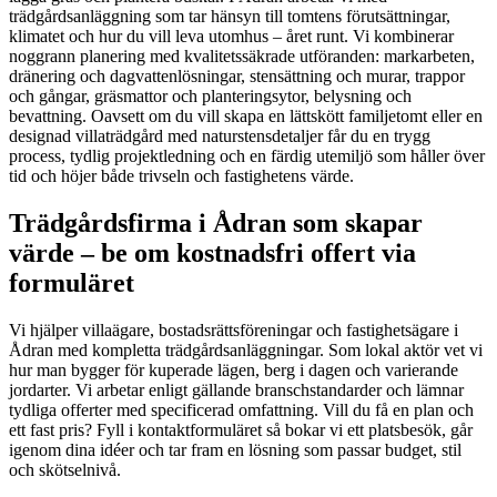
trädgårdsanläggning som tar hänsyn till tomtens förutsättningar,
klimatet och hur du vill leva utomhus – året runt. Vi kombinerar
noggrann planering med kvalitetssäkrade utföranden: markarbeten,
dränering och dagvattenlösningar, stensättning och murar, trappor
och gångar, gräsmattor och planteringsytor, belysning och
bevattning. Oavsett om du vill skapa en lättskött familjetomt eller en
designad villaträdgård med naturstensdetaljer får du en trygg
process, tydlig projektledning och en färdig utemiljö som håller över
tid och höjer både trivseln och fastighetens värde.
Trädgårdsfirma i Ådran som skapar
värde – be om kostnadsfri offert via
formuläret
Vi hjälper villaägare, bostadsrättsföreningar och fastighetsägare i
Ådran med kompletta trädgårdsanläggningar. Som lokal aktör vet vi
hur man bygger för kuperade lägen, berg i dagen och varierande
jordarter. Vi arbetar enligt gällande branschstandarder och lämnar
tydliga offerter med specificerad omfattning. Vill du få en plan och
ett fast pris? Fyll i kontaktformuläret så bokar vi ett platsbesök, går
igenom dina idéer och tar fram en lösning som passar budget, stil
och skötselnivå.