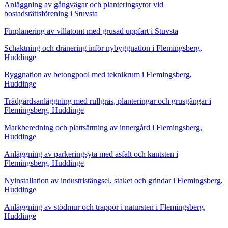
Anläggning av gångvägar och planteringsytor vid
bostadsrättsförening i Stuvsta
Finplanering av villatomt med grusad uppfart i Stuvsta
Schaktning och dränering inför nybyggnation i Flemingsberg,
Huddinge
Byggnation av betongpool med teknikrum i Flemingsberg,
Huddinge
Trädgårdsanläggning med rullgräs, planteringar och grusgångar i
Flemingsberg, Huddinge
Markberedning och plattsättning av innergård i Flemingsberg,
Huddinge
Anläggning av parkeringsyta med asfalt och kantsten i
Flemingsberg, Huddinge
Nyinstallation av industristängsel, staket och grindar i Flemingsberg,
Huddinge
Anläggning av stödmur och trappor i natursten i Flemingsberg,
Huddinge