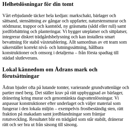
Helhetslösningar för din tomt
Vårt erbjudande täcker hela kedjan: markschakt, bärlager och
sättsand, stensättning av gångar och uppfarter, naturstensmurar och
stödmurar, trappor och kantstöd, ny gräsmatta (sådd eller rull) samt
jordförbättring och planteringar. Vi bygger uteplatser och sittplatser,
integrerar diskret trädgårdsbelysning och kan installera smart
bevattning för stabil växtetablering. Allt samordnas av ett team som
säkerställer korrekt nivå- och lutningssättning, hållbara
konstruktioner och omsorg i detaljerna – från första spadtag till
städad slutleverans.
Lokal kännedom om Ådrans mark och
förutsättningar
Ådran bjuder ofta på lutande tomter, varierande grundvattenläge och
partier med berg. Det ställer krav på rätt uppbyggnad av bärlager,
dränering kring murar och genomtänkta dagvattenlösningar. Vi
anpassar konstruktioner efter underlaget och väljer material som
fungerar i den lokala miljön – exempelvis frostbeständig sten, rätt
fraktion på makadam samt jordblandningar som främjar
rotutveckling. Resultatet blir en trädgård som står stabilt, dränerar
rätt och ser bra ut från säsong till säsong.